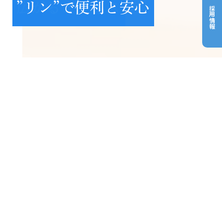
新ビジネスを提案
広がるビジネス
”リン”で便利と安心
新ビジネスを提案
広がるビジネス
採用情報
NEWS
新着情報
2025.04.01
お知らせ
ホームページをリニューアルいたしました